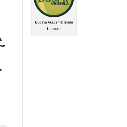
Budaya Akademik Islami
Unissula
k
tan
an