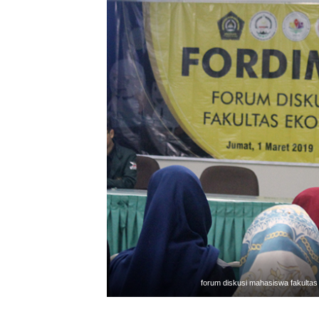
forum diskusi mahasiswa fakultas