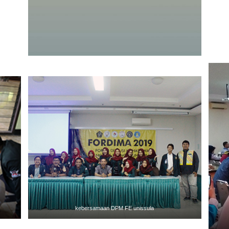
kebersamaan DPM FE unissula