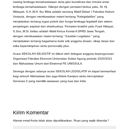
masing lembaga kemahasiswaan serta jalur koordinasi dan intruksi antar
lembaga kemahasiswaan. Dilanjut dengan pemateri kedua yaitu, Dr. Hj.
Widayati, S.H.,M.H. Ibu Wida adalah seorang Wakil Dekan I Fakultas Hukum
Unissula, dengan membawakan materi tentang “Kelegislatifan” yang
menjelaskan tentang tugas pokok dan fungsi lembaga legislatif dan sistem
penjaringan aspirasi dan eksekusinya. Pemateri terakhir yaitu Fuad Hidayat,
S.Sos.,M.Si. beliau adalah Wakil Ketua Komisi A DPRD Jawa Tengah,
dengan membawakan materi tentang ” Karakter Legislator ” yang
menjelaskan tentang bagaimana kode etik anggota dewan, sikap dasar dan
etika kepemimpinan serta pernonality plus.
Acara SEKOLAH SELEGTIF ini diikuti oleh delegasi anggota kepengurusan
Organisasi Fakultas Ekonomi Universitas Sultan Agung periode 2020/2021
dan Mahasiswa Umum dari Eksternal FE UNISSULA.
Semoga dengan adanya acara SEKOLAH LEGISLATIF ini dapat bermanfaat
bagi seluruh Mahasiswa dan juga Aktivis Kampus serta menciptakan
Generasi Z yang memiliki wawasan yang luas dan kritis.
Kirim Komentar
Alamat email Anda tidak akan dipublikasikan.
Ruas yang wajib ditandai
*