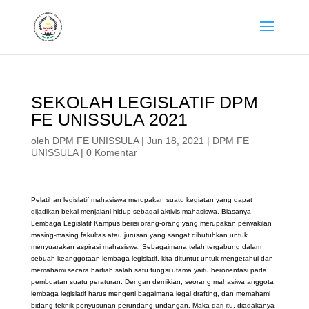
SEKOLAH LEGISLATIF DPM
FE UNISSULA 2021
oleh
DPM FE UNISSULA
|
Jun 18, 2021
|
DPM FE
UNISSULA
|
0 Komentar
Pelatihan legislatif mahasiswa merupakan suatu kegiatan yang dapat
dijadikan bekal menjalani hidup sebagai aktivis mahasiswa. Biasanya
Lembaga Legislatif Kampus berisi orang-orang yang merupakan perwakilan
masing-masing fakultas atau jurusan yang sangat dibutuhkan untuk
menyuarakan aspirasi mahasiswa. Sebagaimana telah tergabung dalam
sebuah keanggotaan lembaga legislatif, kita dituntut untuk mengetahui dan
memahami secara harfiah salah satu fungsi utama yaitu berorientasi pada
pembuatan suatu peraturan. Dengan demikian, seorang mahasiwa anggota
lembaga legislatif harus mengerti bagaimana legal drafting, dan memahami
bidang teknik penyusunan perundang-undangan. Maka dari itu, diadakanya