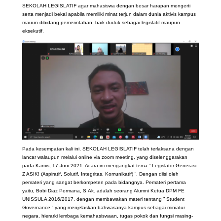
SEKOLAH LEGISLATIF agar mahasiswa dengan besar harapan mengerti
serta menjadi bekal apabila memiliki minat terjun dalam dunia aktivis kampus
mauun dibidang pemerintahan, baik duduk sebagai legislatif maupun
eksekutif.
Pada kesempatan kali ini, SEKOLAH LEGISLATIF telah terlaksana dengan
lancar walaupun melalui online via zoom meeting, yang diselenggarakan
pada Kamis, 17 Juni 2021. Acara ini mengangkat tema ” Legislator Generasi
Z ASIK! (Aspiratif, Solutif, Integritas, Komunikatif) “. Dengan diisi oleh
pemateri yang sangat berkompeten pada bidangnya. Pemateri pertama
yaitu, Bobi Diaz Permana, S.Ak. adalah seorang Alumni Ketua DPM FE
UNISSULA 2016/2017, dengan membawakan materi tentang ” Student
Governance ” yang menjelaskan bahwasanya kampus sebagai miniatur
negara, hierarki lembaga kemahasiswaan, tugas pokok dan fungsi masing-